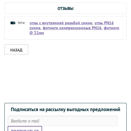
ОТЗЫВЫ
теги:
углы с внутренней резьбой синие
,
углы PN16
синие
,
фитинги компрессионные PN16
,
фитинги
Ø 32мм
НАЗАД
Подписаться на рассылку выгодных предложений